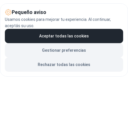
Brindamos asesorías en campo, charlas, talleres virtuales, 
Pequeño aviso
capacitación al personal, presencia en nuestras redes sociales y 
Usamos cookies para mejorar tu experiencia. Al continuar,
además un trato preferenciado por nuestra fábrica en Francia! 
aceptás su uso.
Aceptar todas las cookies
Gestionar preferencias
Rechazar todas las cookies
P:
 Como me puedo poner en 